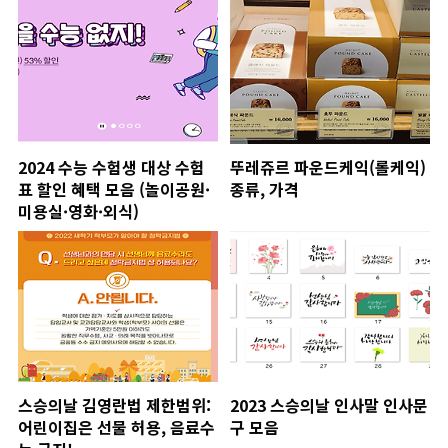
2024 수능 수험생 대상 수험
뚜레쥬르 파운드케익(롤케익)
표 할인 혜택 모음 (놀이공원·
종류, 가격
미용실·영화·외식)
스승의날 김영란법 제한범위:
2023 스승의날 인사말 인사문
어린이집은 선물 허용, 음료수
구 모음