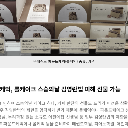
뚜레쥬르 파운드케익(롤케익) 종류, 가격
케익, 롤케이크 스승의날 김영란법 피해 선물 가능
 인하여 스승의날 케이크 하나, 커피 한잔의 선물도 드리기 어려운 상황
경우 김영란법의 제한을 엄격하게 받기 때문에 롤케익이나 파운드케이크 
생님, 누리과정 없는 소규모 어린이집 선생님 등 일부 김영란법의 제한
르 파운드케익이나 롤케익 등을 준비하여 태권도학원, 피아노학원, 어린이