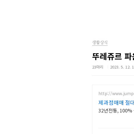
생활상식
뚜레쥬르 파
23마리
2023. 5. 12. 
http://www.jump
제과점매매 절대
32년전통, 100