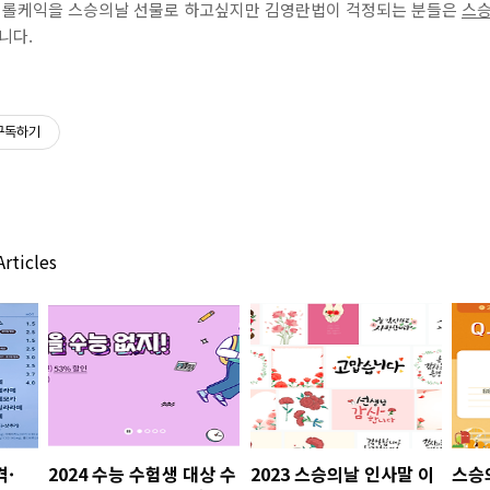
르 롤케익을 스승의날 선물로 하고싶지만 김영란법이 걱정되는 분들은
스승
니다.
구독하기
rticles
격·
2024 수능 수험생 대상 수
2023 스승의날 인사말 이
스승