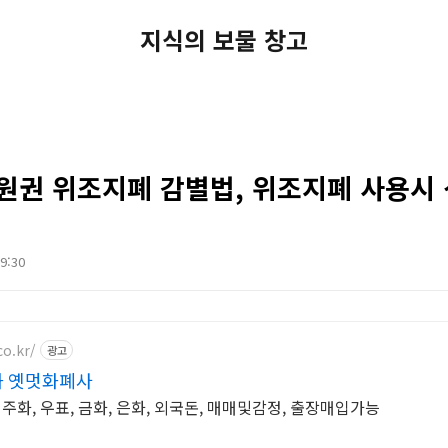
지식의 보물 창고
원권 위조지폐 감별법, 위조지폐 사용시 
09:30
co.kr/
광고
화 옛멋화폐사
념주화, 우표, 금화, 은화, 외국돈, 매매및감정, 출장매입가능