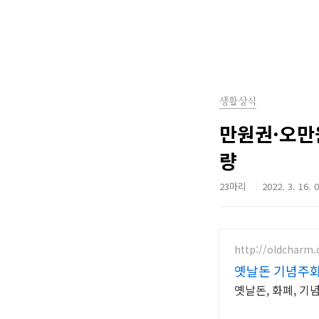
생활상식
만원권·오만
량
23마리
2022. 3. 16. 
http://oldcharm.
옛날돈 기념주
옛날돈, 화폐, 기