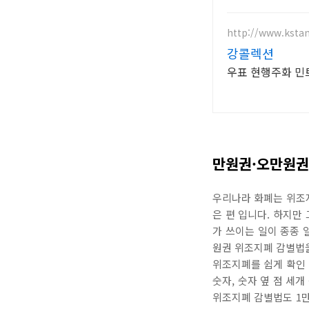
http://www.ksta
강콜렉션
우표 현행주화 민트
만원권·오만원권
우리나라 화폐는 위조지
은 편 입니다. 하지만
가 쓰이는 일이 종종 
원권 위조지폐 감별법을
위조지폐를 쉽게 확인 
숫자, 숫자 옆 점 세
위조지폐 감별법도 1